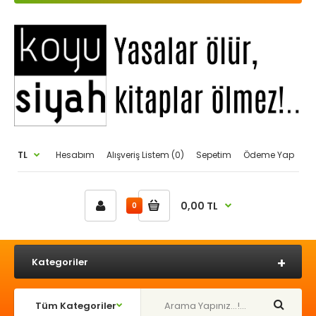
TL
Hesabım
Alışveriş Listem (0)
Sepetim
Ödeme Yap
0,00 TL
0
Kategoriler