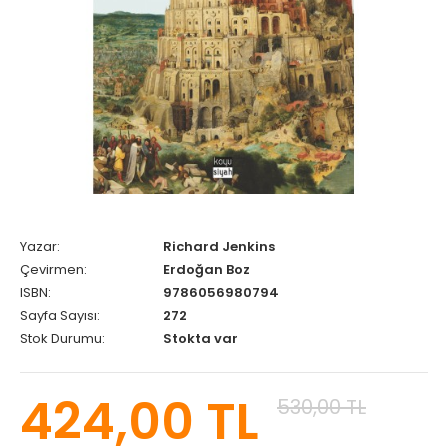
Yazar:
Richard Jenkins
Çevirmen:
Erdoğan Boz
ISBN:
9786056980794
Sayfa Sayısı:
272
Stok Durumu:
Stokta var
424,00 TL
530,00 TL