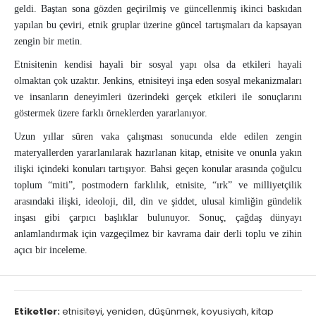
geldi. Baştan sona gözden geçirilmiş ve güncellenmiş ikinci baskıdan
yapılan bu çeviri, etnik gruplar üzerine güncel tartışmaları da kapsayan
zengin bir metin.
Etnisitenin kendisi hayali bir sosyal yapı olsa da etkileri hayali
olmaktan çok uzaktır. Jenkins, etnisiteyi inşa eden sosyal mekanizmaları
ve insanların deneyimleri üzerindeki gerçek etkileri ile sonuçlarını
göstermek üzere farklı örneklerden yararlanıyor.
Uzun yıllar süren vaka çalışması sonucunda elde edilen zengin
materyallerden yararlanılarak hazırlanan kitap, etnisite ve onunla yakın
ilişki içindeki konuları tartışıyor. Bahsi geçen konular arasında çoğulcu
toplum “miti”, postmodern farklılık, etnisite, “ırk” ve milliyetçilik
arasındaki ilişki, ideoloji, dil, din ve şiddet, ulusal kimliğin gündelik
inşası gibi çarpıcı başlıklar bulunuyor. Sonuç, çağdaş dünyayı
anlamlandırmak için vazgeçilmez bir kavrama dair derli toplu ve zihin
açıcı bir inceleme.
Etiketler:
etnisiteyi
,
yeniden
,
düşünmek
,
koyusiyah
,
kitap