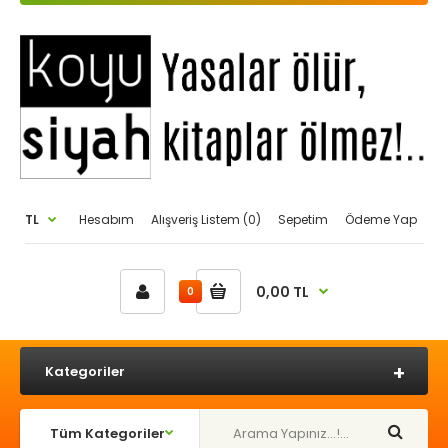
TL
Hesabım
Alışveriş Listem (0)
Sepetim
Ödeme Yap
0,00 TL
0
Kategoriler