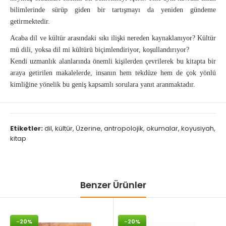
bilimlerinde sürüp giden bir tartışmayı da yeniden gündeme
getirmektedir.
Acaba dil ve kültür arasındaki sıkı ilişki nereden kaynaklanıyor? Kültür
mü dili, yoksa dil mi kültürü biçimlendiriyor, koşullandırıyor?
Kendi uzmanlık alanlarında önemli kişilerden çevrilerek bu kitapta bir
araya getirilen makalelerde, insanın hem tekdüze hem de çok yönlü
kimliğine yönelik bu geniş kapsamlı sorulara yanıt aranmaktadır.
Etiketler:
dil
,
kültür
,
Üzerine
,
antropolojik
,
okumalar
,
koyusiyah
,
kitap
Benzer Ürünler
-20%
-20%