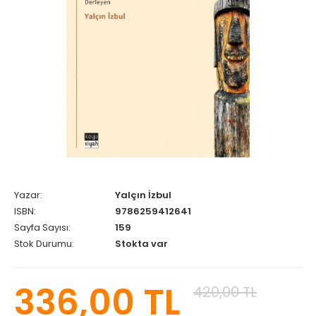
Yazar:
Yalçın İzbul
ISBN:
9786259412641
Sayfa Sayısı:
159
Stok Durumu:
Stokta var
336,00 TL
420,00 TL