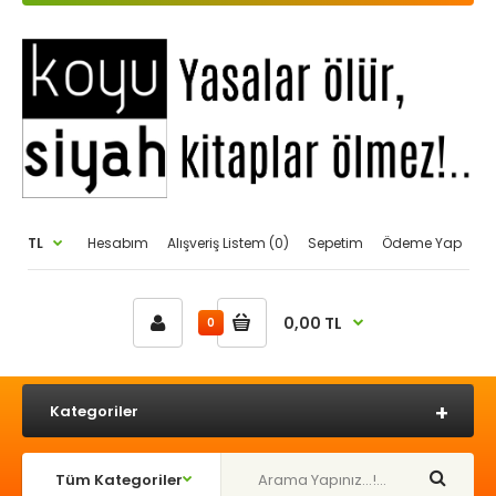
TL
Hesabım
Alışveriş Listem (0)
Sepetim
Ödeme Yap
0,00 TL
0
Kategoriler