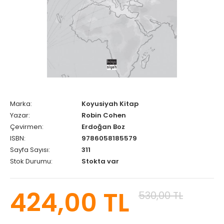
Marka:
Koyusiyah Kitap
Yazar:
Robin Cohen
Çevirmen:
Erdoğan Boz
ISBN:
9786058185579
Sayfa Sayısı:
311
Stok Durumu:
Stokta var
424,00 TL
530,00 TL