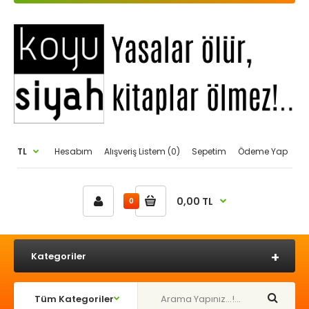
TL
Hesabım
Alışveriş Listem (0)
Sepetim
Ödeme Yap
0,00 TL
0
Kategoriler