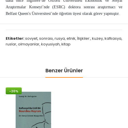
daha önce İngiltere’de Oxford Üniversitesi Ekonomik ve Sosyal
Araştırmalar Konseyi’nde (ESRC) doktora sonrası araştırmacı ve
Belfast Queen's Üniversitesi’nde öğretim üyesi olarak görev yapmıştır.
Etiketler:
sovyet
,
sonrası
,
rusya
,
etnik
,
İlişkiler:
,
kuzey
,
kafkasya
,
ruslar
,
olmayanlar
,
koyusiyah
,
kitap
Benzer Ürünler
-20%