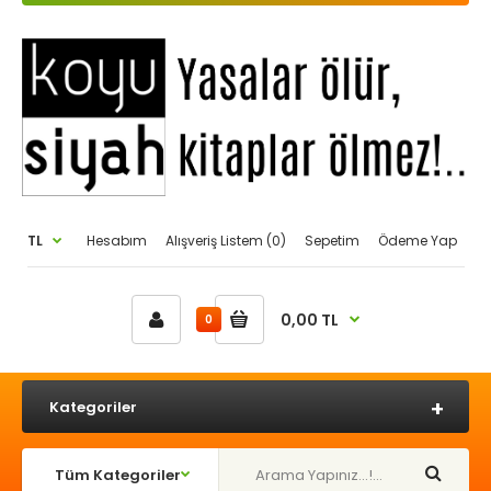
TL
Hesabım
Alışveriş Listem (0)
Sepetim
Ödeme Yap
0,00 TL
0
Kategoriler