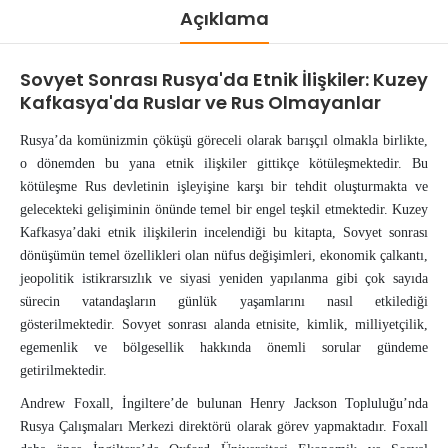
Açıklama
Sovyet Sonrası Rusya'da Etnik İlişkiler: Kuzey
Kafkasya'da Ruslar ve Rus Olmayanlar
Rusya’da komünizmin çöküşü göreceli olarak barışçıl olmakla birlikte,
o dönemden bu yana etnik ilişkiler gittikçe kötüleşmektedir. Bu
kötüleşme Rus devletinin işleyişine karşı bir tehdit oluşturmakta ve
gelecekteki gelişiminin önünde temel bir engel teşkil etmektedir. Kuzey
Kafkasya’daki etnik ilişkilerin incelendiği bu kitapta, Sovyet sonrası
dönüşümün temel özellikleri olan nüfus değişimleri, ekonomik çalkantı,
jeopolitik istikrarsızlık ve siyasi yeniden yapılanma gibi çok sayıda
sürecin vatandaşların günlük yaşamlarını nasıl etkilediği
gösterilmektedir. Sovyet sonrası alanda etnisite, kimlik, milliyetçilik,
egemenlik ve bölgesellik hakkında önemli sorular gündeme
getirilmektedir.
Andrew Foxall, İngiltere’de bulunan Henry Jackson Topluluğu’nda
Rusya Çalışmaları Merkezi direktörü olarak görev yapmaktadır. Foxall