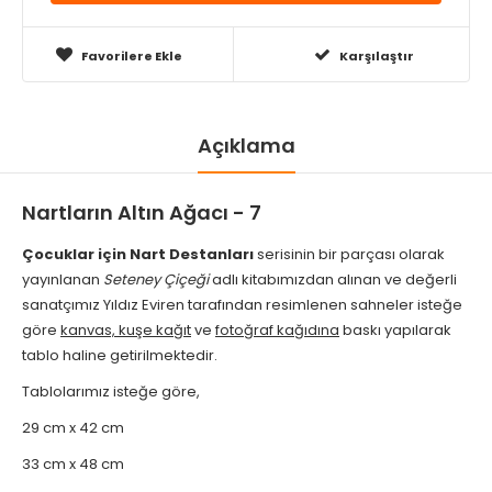
Favorilere Ekle
Karşılaştır
Açıklama
Nartların Altın Ağacı - 7
Çocuklar için Nart Destanları
serisinin bir parçası olarak
yayınlanan
Seteney Çiçeği
adlı kitabımızdan alınan ve değerli
sanatçımız Yıldız Eviren tarafından resimlenen sahneler isteğe
göre
kanvas, kuşe kağıt
ve
fotoğraf kağıdına
baskı yapılarak
tablo haline getirilmektedir.
Tablolarımız isteğe göre,
29 cm x 42 cm
33 cm x 48 cm