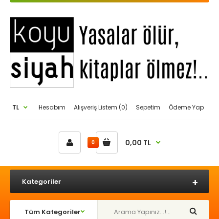
TL
Hesabım
Alışveriş Listem (0)
Sepetim
Ödeme Yap
0,00 TL
0
Kategoriler