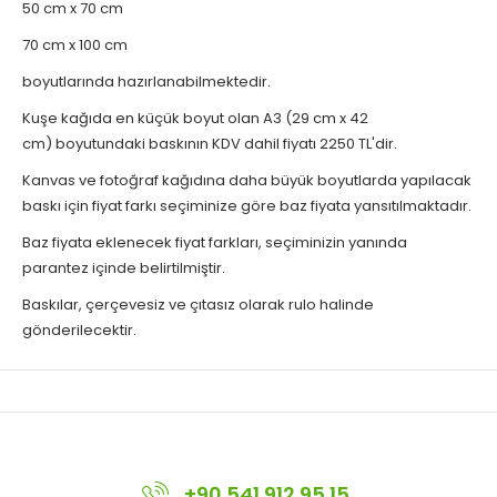
50 cm x 70 cm
70 cm x 100 cm
boyutlarında hazırlanabilmektedir.
Kuşe kağıda en küçük boyut olan A3 (29 cm x 42
cm) boyutundaki baskının KDV dahil fiyatı 2250 TL'dir.
Kanvas ve fotoğraf kağıdına daha büyük boyutlarda yapılacak
baskı için fiyat farkı seçiminize göre baz fiyata yansıtılmaktadır.
Baz fiyata eklenecek fiyat farkları, seçiminizin yanında
parantez içinde belirtilmiştir.
Baskılar, çerçevesiz ve çıtasız olarak rulo halinde
gönderilecektir.
+90 541 912 95 15