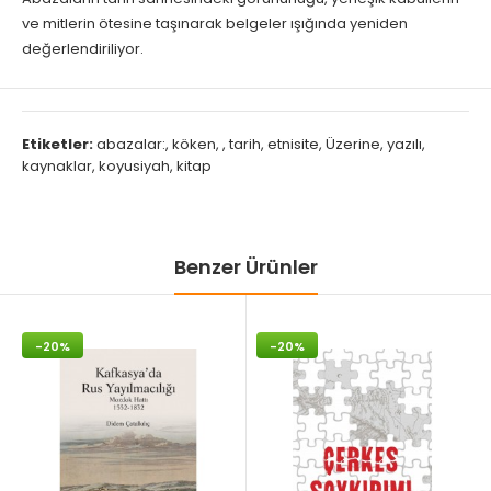
ve mitlerin ötesine taşınarak belgeler ışığında yeniden
değerlendiriliyor.
Etiketler:
abazalar:
,
köken
,
,
tarih
,
etnisite
,
Üzerine
,
yazılı
,
kaynaklar
,
koyusiyah
,
kitap
Benzer Ürünler
-20%
-20%