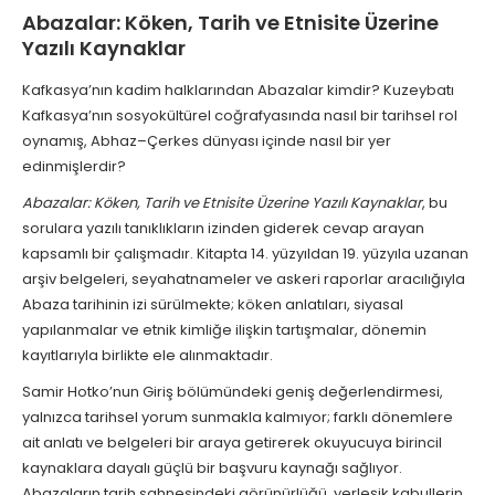
Abazalar: Köken, Tarih ve Etnisite Üzerine
Yazılı Kaynaklar
Kafkasya’nın kadim halklarından Abazalar kimdir? Kuzeybatı
Kafkasya’nın sosyokültürel coğrafyasında nasıl bir tarihsel rol
oynamış, Abhaz–Çerkes dünyası içinde nasıl bir yer
edinmişlerdir?
Abazalar: Köken, Tarih ve Etnisite Üzerine Yazılı Kaynaklar
, bu
sorulara yazılı tanıklıkların izinden giderek cevap arayan
kapsamlı bir çalışmadır. Kitapta 14. yüzyıldan 19. yüzyıla uzanan
arşiv belgeleri, seyahatnameler ve askeri raporlar aracılığıyla
Abaza tarihinin izi sürülmekte; köken anlatıları, siyasal
yapılanmalar ve etnik kimliğe ilişkin tartışmalar, dönemin
kayıtlarıyla birlikte ele alınmaktadır.
Samir Hotko’nun Giriş bölümündeki geniş değerlendirmesi,
yalnızca tarihsel yorum sunmakla kalmıyor; farklı dönemlere
ait anlatı ve belgeleri bir araya getirerek okuyucuya birincil
kaynaklara dayalı güçlü bir başvuru kaynağı sağlıyor.
Abazaların tarih sahnesindeki görünürlüğü, yerleşik kabullerin