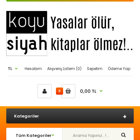
TL
Hesabım
Alışveriş Listem (0)
Sepetim
Ödeme Yap
0,00 TL
0
Kategoriler