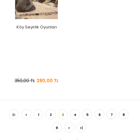
Köy Seyirlik Oyunları
350,00 TL
280,00 TL
|<
<
1
2
3
4
5
6
7
8
9
>
>|