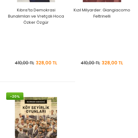
Kıbrıs’ta Demokrasi
Kızıl Milyarder: Giangiacomo
Bunalımları ve Vretçalı Hoca
Feltrinelli
Özker Özgür
410,00 TL
328,00 TL
410,00 TL
328,00 TL
-20%