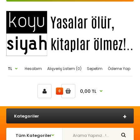
TL
Hesabım
Alışveriş Listem (0)
Sepetim
Ödeme Yap
0,00 TL
0
Kategoriler