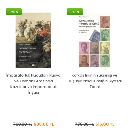
-20%
-20%
İmparatorluk Hudutları: Rusya
Kafkas Irkının Yükselişi ve
ve Osmanlı Arasında
Düşüşü: Irksal Kimliğin Siyasal
Kazaklar ve İmparatorluk
Tarihi
İnşası
760,00 TL
608,00 TL
770,00 TL
616,00 TL