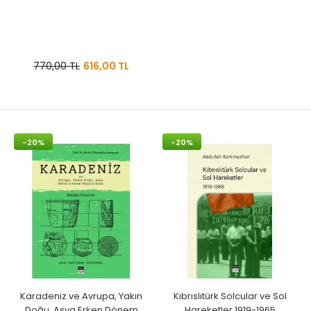
770,00 TL
616,00 TL
-20%
-20%
Karadeniz ve Avrupa, Yakın
Kıbrıslıtürk Solcular ve Sol
Doğu, Asya Erken Dönem
Hareketler 1919-1965