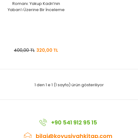
Romanı: Yakup Kadri’nin
Yaban’ı Üzerine Bir İnceleme
400,00 TL
320,00 TL
1 den 1 e 1 (1 sayfa) ürün gösteriliyor
+90 541 912 95 15
bilgi@koyusiyahkitap.com