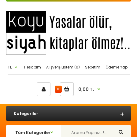
TL
Hesabım
Alışveriş Listem (0)
Sepetim
Ödeme Yap
0,00 TL
0
Kategoriler